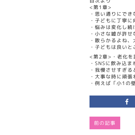
目次より
<第1章>
・思い通りにでき
・子どもに丁寧に
・悩みは変化し続
・小さな嘘が許せ
・散らかるよね、
・子どもは良いと
<第2章>・老化
・SNSに飲み込ま
・我慢させすぎる
・大事な時に頑張
・例えば「小1の
前の記事