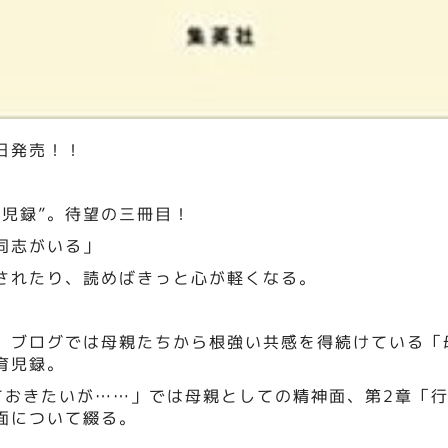
日発売！！
育児録”。待望の三冊目！
同志がいる」
されたり、読めばきっと心が軽くなる。
、ブログでは母親たちから根強い共感を得続けている「
育児録。
ておきたいが……」では母親としての精神面、第2章「
面について綴る。